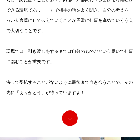
できる環境であり、一方で相手の話をよく聞き、自分の考えをし
っかり言葉にして伝えていくことが円滑に仕事を進めていくうえ
で大切なことです。
現場では、引き渡しをするまでは自分のものだという思いで仕事
トップ
に臨むことが重要です。
会社を知る
決して妥協することがないように最後まで向き合うことで、その
仕事を知る
先に「ありがとう」が待っていますよ！
採用について・求める人物像・募集職種
続きを読む
NEWS
仕事を知る
会社を知る