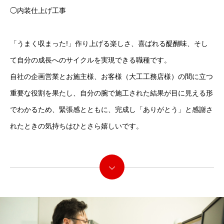
◯内装仕上げ工事
「うまく収まった!」作り上げる楽しさ、喜ばれる醍醐味、そし
て自分の成⻑へのサイクルを実現できる職種です。
自社の企画営業とお施主様、お客様（大工工務店様）の間に立つ
重要な役割を果たし、自分の腕で施工された結果が目に見える形
でわかるため、緊張感とともに、完成し「ありがとう」と感謝さ
れたときの気持ちはひとさら嬉しいです。
続きを読む