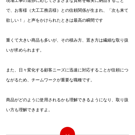
現場工事の進捗に応じてさまざまな資材を確実に納品すること
で、お客様（大工工務店様）との信頼関係が生まれ、「次も来て
欲しい！」と声をかけられたときは最高の瞬間です
重くて大きい商品も多いが、その積み方、置き方は繊細な取り扱
いが求められます。
また、日々変化する顧客ニーズに迅速に対応することが信頼につ
ながるため、チームワークが重要な職種です。
商品がどのように使用されるかも理解できるようになり、取り扱
い方も理解できますよ。
続きを読む