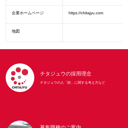
NEWS
仕事を知る
会社を知る
企業ホームページ
https://chitajyu.com
地図
チタジュウの採用理念
チタジュウの人「財」に関する考え方など
募集職種のご案内