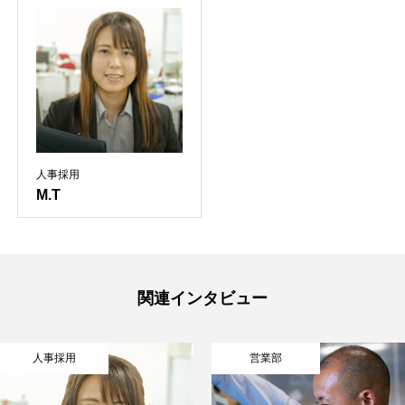
トップ
会社を知る
仕事を知る
採用について・求める人物像・募集職種
人事採用
M.T
NEWS
仕事を知る
会社を知る
関連インタビュー
人事採用
営業部