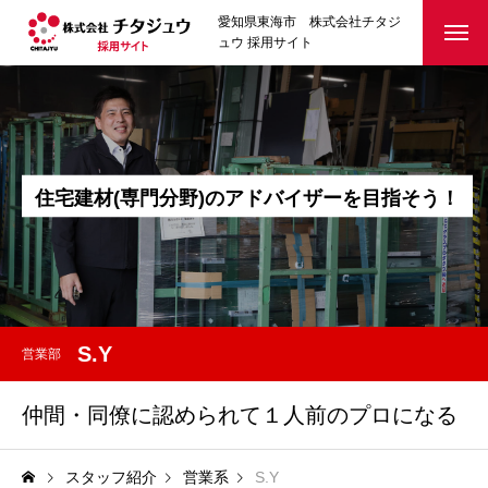
愛知県東海市 株式会社チタジ
ュウ 採用サイト
住
宅
建
材
(
専
門
分
野
)
の
ア
ド
バ
イ
ザ
ー
を
目
指
そ
う
！
S.Y
営業部
仲間・同僚に認められて１人前のプロになる
スタッフ紹介
営業系
S.Y